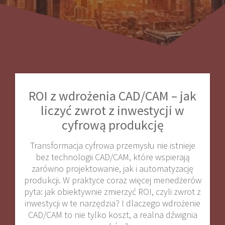
ROI z wdrożenia CAD/CAM – jak
liczyć zwrot z inwestycji w
cyfrową produkcję
Transformacja cyfrowa przemysłu nie istnieje
bez technologii CAD/CAM, które wspierają
zarówno projektowanie, jak i automatyzację
produkcji. W praktyce coraz więcej menedżerów
pyta: jak obiektywnie zmierzyć ROI, czyli zwrot z
inwestycji w te narzędzia? I dlaczego wdrożenie
CAD/CAM to nie tylko koszt, a realna dźwignia