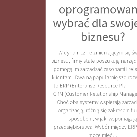
oprogramowan
wybrać dla swoj
biznesu?
W dynamicznie zmieniającym się św
biznesu, firmy stale poszukują narzędz
pomogą im zarządzać zasobami i rela
klientami. Dwa najpopularniejsze roz
to ERP (Enterprise Resource Plannin
CRM (Customer Relationship Manag
Choć oba systemy wspierają zarząd
organizacją, różnią się zakresem funk
sposobem, w jaki wspomagają
przedsiębiorstwa. Wybór między ER
może mieć…