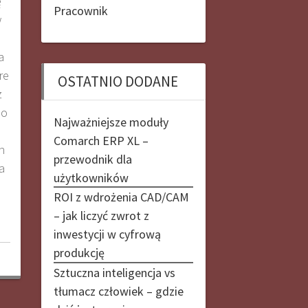
ę
Pracownik
w
a
re
OSTATNIO DODANE
z
po
Najważniejsze moduły
Comarch ERP XL –
h
przewodnik dla
a
użytkowników
ROI z wdrożenia CAD/CAM
– jak liczyć zwrot z
inwestycji w cyfrową
produkcję
Sztuczna inteligencja vs
tłumacz człowiek – gdzie