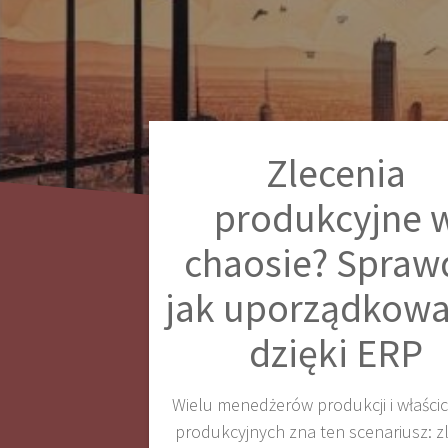
Zlecenia
produkcyjne 
chaosie? Spraw
jak uporządkowa
dzięki ERP
Wielu menedżerów produkcji i właścici
produkcyjnych zna ten scenariusz: z