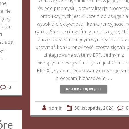
W dzisiejszym dynamicznie rozwijającym si
snej
świecie przemysłu, optymalizacja procesó
ce nie
produkcyjnych jest kluczem do osiągania
iędzy
wysokiej efektywności i konkurencyjności n
lefon.
rynku. Średnie i duże firmy produkcyjne, któ
i
chcą sprostać rosnącym wymaganiom ora
stracja,
utrzymać konkurencyjność, często sięgają 
ty –
zintegrowane systemy ERP. Jednym z
ni…
wiodących rozwiązań na rynku jest Comarc
ERP XL, system dedykowany do zarządzani
procesami biznesowymi,…
0
DOWIEDZ SIĘ WIĘCEJ
admin
30 listopada, 2024
0
óre