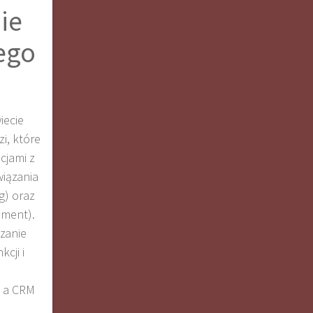
ie
ego
iecie
i, które
cjami z
wiązania
g) oraz
ement).
zanie
cji i
P a CRM