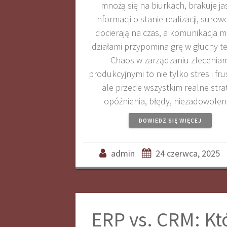
mnożą się na biurkach, brakuje ja
informacji o stanie realizacji, surow
docierają na czas, a komunikacja m
działami przypomina grę w głuchy te
Chaos w zarządzaniu zleceniam
produkcyjnymi to nie tylko stres i fru
ale przede wszystkim realne stra
opóźnienia, błędy, niezadowole
DOWIEDZ SIĘ WIĘCEJ
admin
24 czerwca, 2025
ERP vs. CRM: Kt