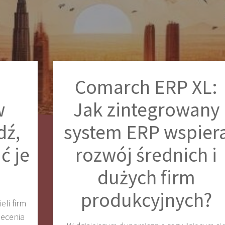
Comarch ERP XL:
w
Jak zintegrowany
dź,
system ERP wspier
ć je
rozwój średnich i
dużych firm
produkcyjnych?
eli firm
lecenia