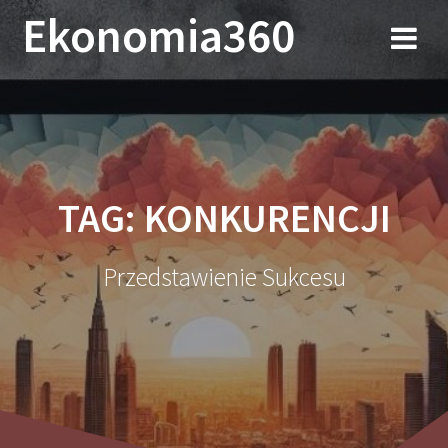
Przejdź
Ekonomia360
do
treści
TAG:
KONKURENCJI
Przedstawienie Sukcesu