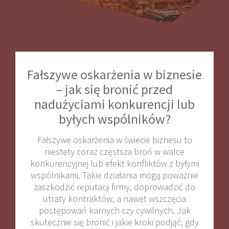
Fałszywe oskarżenia w biznesie
– jak się bronić przed
nadużyciami konkurencji lub
byłych wspólników?
Fałszywe oskarżenia w świecie biznesu to
niestety coraz częstsza broń w walce
konkurencyjnej lub efekt konfliktów z byłymi
wspólnikami. Takie działania mogą poważnie
zaszkodzić reputacji firmy, doprowadzić do
utraty kontraktów, a nawet wszczęcia
postępowań karnych czy cywilnych. Jak
skutecznie się bronić i jakie kroki podjąć, gdy