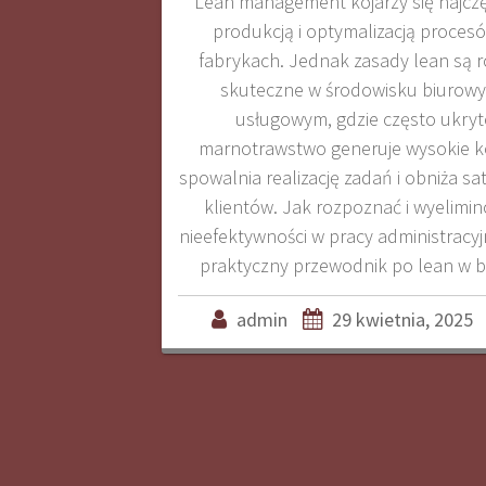
Lean management kojarzy się najczęś
produkcją i optymalizacją proces
fabrykach. Jednak zasady lean są 
skuteczne w środowisku biurowy
usługowym, gdzie często ukryt
marnotrawstwo generuje wysokie k
spowalnia realizację zadań i obniża sa
klientów. Jak rozpoznać i wyelimi
nieefektywności w pracy administracyj
praktyczny przewodnik po lean w b
admin
29 kwietnia, 2025