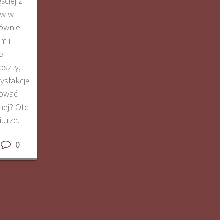
ciej z
ów w
równie
m i
e
oszty,
tysfakcję
nować
nej? Oto
iurze.
0