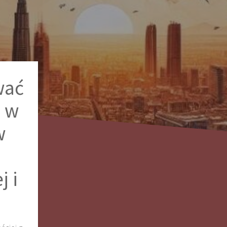
wać
 w
w
j i