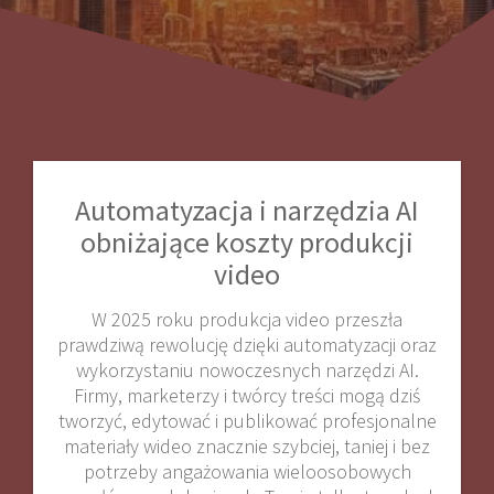
Automatyzacja i narzędzia AI
obniżające koszty produkcji
video
W 2025 roku produkcja video przeszła
prawdziwą rewolucję dzięki automatyzacji oraz
wykorzystaniu nowoczesnych narzędzi AI.
Firmy, marketerzy i twórcy treści mogą dziś
tworzyć, edytować i publikować profesjonalne
materiały wideo znacznie szybciej, taniej i bez
potrzeby angażowania wieloosobowych