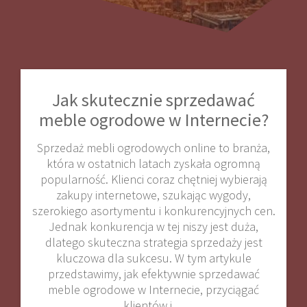
Jak skutecznie sprzedawać
meble ogrodowe w Internecie?
Sprzedaż mebli ogrodowych online to branża,
która w ostatnich latach zyskała ogromną
popularność. Klienci coraz chętniej wybierają
zakupy internetowe, szukając wygody,
szerokiego asortymentu i konkurencyjnych cen.
Jednak konkurencja w tej niszy jest duża,
dlatego skuteczna strategia sprzedaży jest
kluczowa dla sukcesu. W tym artykule
przedstawimy, jak efektywnie sprzedawać
meble ogrodowe w Internecie, przyciągać
klientów i…