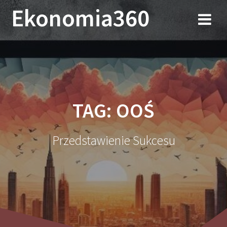
Przejdź
Ekonomia360
do
treści
TAG:
OOŚ
Przedstawienie Sukcesu