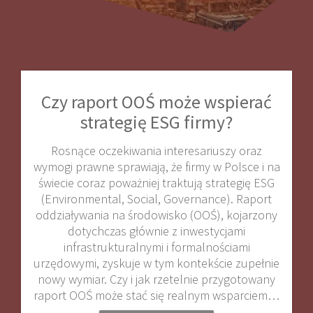
Czy raport OOŚ może wspierać
strategię ESG firmy?
Rosnące oczekiwania interesariuszy oraz
wymogi prawne sprawiają, że firmy w Polsce i na
świecie coraz poważniej traktują strategię ESG
(Environmental, Social, Governance). Raport
oddziaływania na środowisko (OOŚ), kojarzony
dotychczas głównie z inwestycjami
infrastrukturalnymi i formalnościami
urzędowymi, zyskuje w tym kontekście zupełnie
nowy wymiar. Czy i jak rzetelnie przygotowany
raport OOŚ może stać się realnym wsparciem…