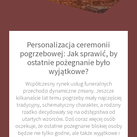
Personalizacja ceremonii
pogrzebowej: Jak sprawić, by
ostatnie pożegnanie było
wyjątkowe?
Współczesny rynek usług funeralnych
przechodzi dynamiczne zmiany. Jeszcze
kilkanaście lat temu pogrzeby miały najczęściej
tradycyjny, schematyczny charakter, a rodziny
rzadko decydowały się na odstępstwa od
utartych wzorców. Dziś coraz więcej osób
oczekuje, że ostatnie pożegnanie bliskiej osoby
będzie nie tylko godne, ale także wyjątkowe i