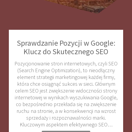
Sprawdzanie Pozycji w Google:
Klucz do Skutecznego SEO
Pozycjonowanie stron internetowych, czyli SEO
(Search Engine Optimization), to nieodłączny
element strategii marketingowej każdej firmy,
która chce osiągnąć sukces w sieci. Głównym
celem SEO jest zwiększenie widoczności strony
internetowej w wynikach wyszukiwania Google,
co bezpośrednio przekłada się na zwiększenie
ruchu na stronie, a w konsekwencji na wzrost
sprzedaży i rozpoznawalności marki.
Kluczowym aspektem efektywnego SEO…