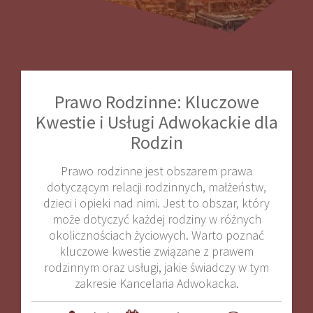
Prawo Rodzinne: Kluczowe
Kwestie i Usługi Adwokackie dla
Rodzin
Prawo rodzinne jest obszarem prawa
dotyczącym relacji rodzinnych, małżeństw,
dzieci i opieki nad nimi. Jest to obszar, który
może dotyczyć każdej rodziny w różnych
okolicznościach życiowych. Warto poznać
kluczowe kwestie związane z prawem
rodzinnym oraz usługi, jakie świadczy w tym
zakresie Kancelaria Adwokacka.