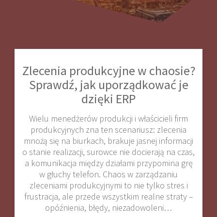
Zlecenia produkcyjne w chaosie?
Sprawdź, jak uporządkować je
dzięki ERP
Wielu menedżerów produkcji i właścicieli firm
produkcyjnych zna ten scenariusz: zlecenia
mnożą się na biurkach, brakuje jasnej informacji
o stanie realizacji, surowce nie docierają na czas,
a komunikacja między działami przypomina grę
w głuchy telefon. Chaos w zarządzaniu
zleceniami produkcyjnymi to nie tylko stres i
frustracja, ale przede wszystkim realne straty –
opóźnienia, błędy, niezadowoleni…