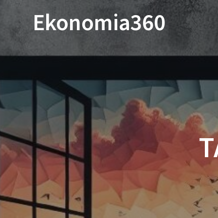
Przejdź
Ekonomia360
do
treści
T