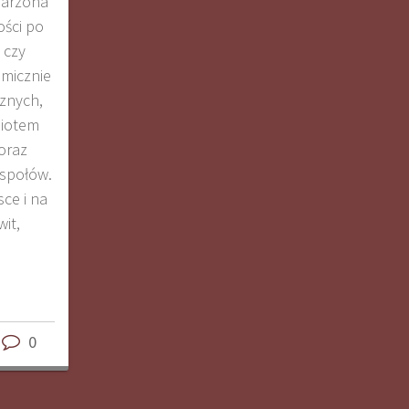
jarzona
ści po
 czy
amicznie
cznych,
miotem
oraz
społów.
sce i na
it,
0