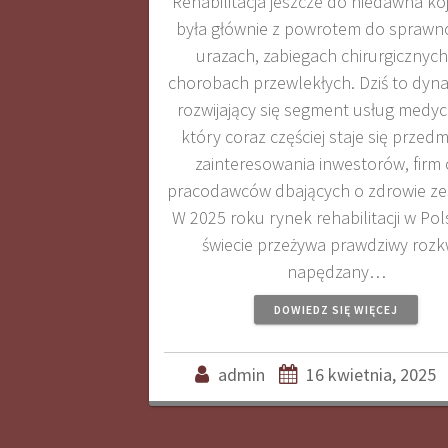
Rehabilitacja jeszcze do niedawna ko
była głównie z powrotem do sprawno
urazach, zabiegach chirurgicznych
chorobach przewlekłych. Dziś to dyn
rozwijający się segment usług medy
który coraz częściej staje się przed
zainteresowania inwestorów, firm 
pracodawców dbających o zdrowie ze
W 2025 roku rynek rehabilitacji w Pol
świecie przeżywa prawdziwy rozkw
napędzany…
DOWIEDZ SIĘ WIĘCEJ
admin
16 kwietnia, 2025