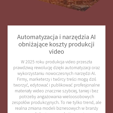
Automatyzacja i narzędzia AI
obniżające koszty produkcji
video
W 2025 roku produkcja video przeszła
prawdziwą rewolucję dzięki automatyzacji oraz
wykorzystaniu nowoczesnych narzędzi AI.
Firmy, marketerzy i twórcy treści mogą dziś
tworzyć, edytować i publikować profesjonalne
materiały wideo znacznie szybciej, taniej i bez
potrzeby angażowania wieloosobowych
zespołów produkcyjnych. To nie tylko trend, ale
realna zmiana modeli biznesowych w branży