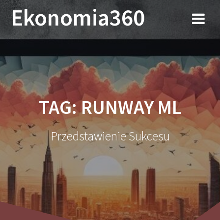
Przejdź
Ekonomia360
do
treści
TAG:
RUNWAY ML
Przedstawienie Sukcesu