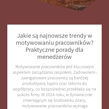
Jakie są najnowsze trendy w
motywowaniu pracowników?
Praktyczne porady dla
menedżerów
Motywowanie pracowników jest kluczowym
aspektem zarządzania zespołem. Zadowoleni i
zaangażowani pracownicy są bardziej
produktywni, lojalni oraz skłonni do
współpracy, co bezpośrednio przekłada się na
sukces firmy. W 2024 roku, w dynamicznie
zmieniającym się środowisku pracy,
motywowanie pracowników wymaga