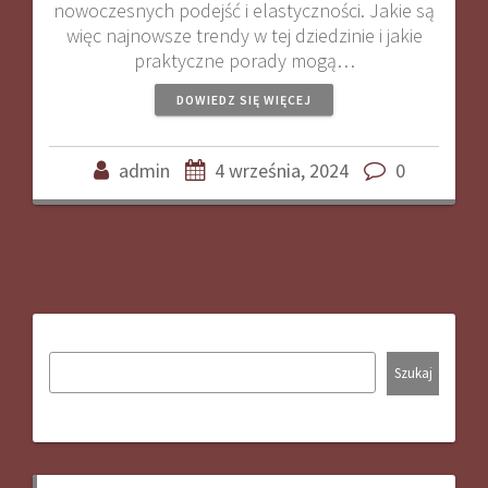
nowoczesnych podejść i elastyczności. Jakie są
więc najnowsze trendy w tej dziedzinie i jakie
praktyczne porady mogą…
DOWIEDZ SIĘ WIĘCEJ
admin
4 września, 2024
0
Szukaj