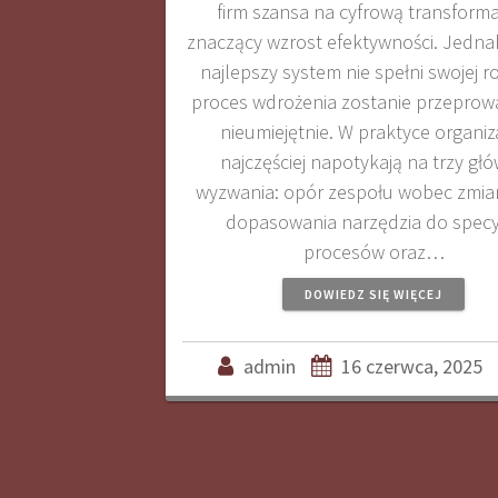
firm szansa na cyfrową transformac
znaczący wzrost efektywności. Jedna
najlepszy system nie spełni swojej roli
proces wdrożenia zostanie przepro
nieumiejętnie. W praktyce organiz
najczęściej napotykają na trzy gł
wyzwania: opór zespołu wobec zmia
dopasowania narzędzia do specyf
procesów oraz…
DOWIEDZ SIĘ WIĘCEJ
admin
16 czerwca, 2025