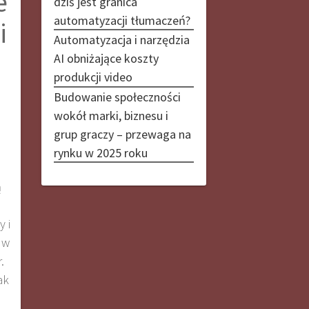
e
dziś jest granica
automatyzacji tłumaczeń?
i
Automatyzacja i narzędzia
AI obniżające koszty
produkcji video
Budowanie społeczności
wokół marki, biznesu i
grup graczy – przewaga na
rynku w 2025 roku
ą
 i
 w
.
ak