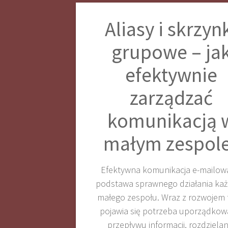
Aliasy i skrzyn
grupowe – ja
efektywnie
zarządzać
komunikacją 
małym zespol
Efektywna komunikacja e-mailow
podstawa sprawnego działania ka
małego zespołu. Wraz z rozwojem 
pojawia się potrzeba uporządkow
przepływu informacji, rozdzielan