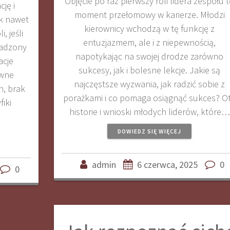
Objęcie po raz pierwszy roli lidera zespołu 
ję i
moment przełomowy w karierze. Młodzi
k nawet
kierownicy wchodzą w tę funkcję z
, jeśli
entuzjazmem, ale i z niepewnością,
wadzony
napotykając na swojej drodze zarówno
acje
sukcesy, jak i bolesne lekcje. Jakie są
ówne
najczęstsze wyzwania, jak radzić sobie z
n, brak
porażkami i co pomaga osiągnąć sukces? O
iki
historie i wnioski młodych liderów, które…
DOWIEDZ SIĘ WIĘCEJ
admin
6 czerwca, 2025
0
0