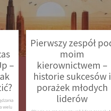
Pierwszy zespół po
zas
moim
Up –
kierownictwem –
jak
historie sukcesów i
zić?
porażek młodych
liderów
ądzania
a wielu