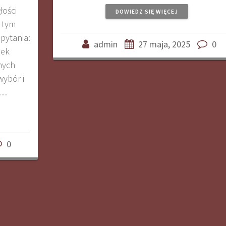
łości
DOWIEDZ SIĘ WIĘCEJ
W tym
 pytania:
admin
27 maja, 2025
0
nek
nych
ybór i
e…
0