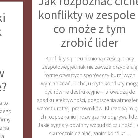
Jak rozpoznać cich
konflikty w zespole 
ki
co może z tym
k
zrobić lider
Konflikty są nieuniknioną częścią pracy
zespołowej, jednak nie zawsze przybierają
w
formę otwartych sporów czy burzliwych
e?
wymian zdań. Ciche, ukryte konflikty mog
być równie destrukcyjne – prowadzą do
spadku efektywności, pogorszenia atmosfery
a to
wzrostu rotacji pracowników. Kluczową rolę
żdego
ich rozpoznaniu i rozwiązaniu odgrywa lider
firmy
Jakie sygnały powinny wzbudzić czujność i j
ania
skutecznie działać, zanim konflikt…
ia