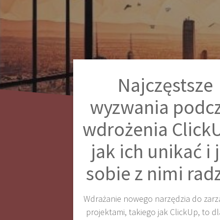
Najczęstsze
wyzwania podc
wdrożenia Click
jak ich unikać i 
sobie z nimi rad
Wdrażanie nowego narzędzia do zarz
projektami, takiego jak ClickUp, to dl