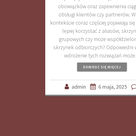
obowiązków oraz zapewnienia ciąg
obsługi klientów czy partnerów. 
kontekście coraz częściej pojawiają się
lepiej korzystać z aliasów, skrzy
grupowych czy może współdzielo
skrzynek odbiorczych? Odpowiedni w
wdrożenie tych rozwiązań moż
DOWIEDZ SIĘ WIĘCEJ
admin
6 maja, 2025