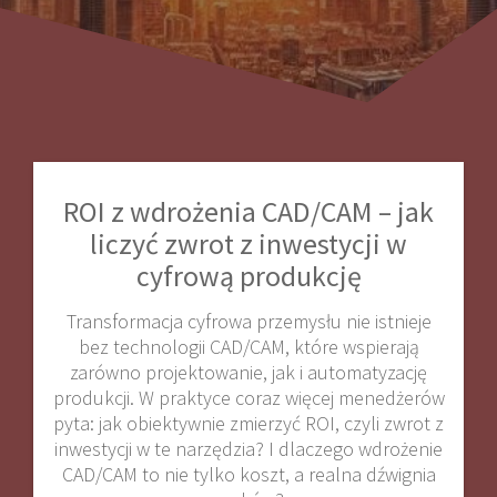
ROI z wdrożenia CAD/CAM – jak
liczyć zwrot z inwestycji w
cyfrową produkcję
Transformacja cyfrowa przemysłu nie istnieje
bez technologii CAD/CAM, które wspierają
zarówno projektowanie, jak i automatyzację
produkcji. W praktyce coraz więcej menedżerów
pyta: jak obiektywnie zmierzyć ROI, czyli zwrot z
inwestycji w te narzędzia? I dlaczego wdrożenie
CAD/CAM to nie tylko koszt, a realna dźwignia