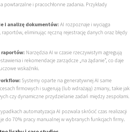
ia powtarzalne i pracochłonne zadania. Przykłady
e i analizę dokumentów:
AI rozpoznaje i wyciąga
raportów, eliminując ręczną rejestrację danych oraz błędy
 raportów:
Narzędzia AI w czasie rzeczywistym agregują
estawienia i rekomendacje zarządcze „na żądanie”, co daje
uczowe wskaźniki.
workflow:
Systemy oparte na generatywnej AI same
esach firmowych i sugerują (lub wdrażają) zmiany, takie jak
wych czy dynamiczne przydzielanie zadań między zespołami
.
ypadkach automatyzacja AI pozwala skrócić czas realizacji
je do 70% pracy manualnej w wybranych funkcjach firmy
.
e liczby i case studies