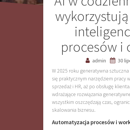
Nawigacja
AI w codzienn
wpisu
wykorzystują
inteligen
procesów i 
admin
30 li
W 2025 roku generatywna sztuczna in
się praktycznym narzędziem pracy we
sprzedaż i HR, aż po obsługę klienta.
wdrażające rozwiązania generatywne 
wszystkim oszczędzają czas, ogranic
skalowania biznesu.
Automatyzacja procesów i wor