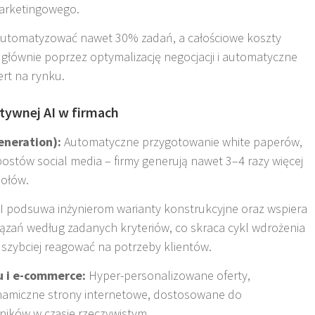
 marketingowego
.
automatyzować nawet 30% zadań, a całościowe koszty
głównie poprzez optymalizację negocjacji i automatyczne
ert na rynku
.
tywnej AI w firmach
eneration):
Automatyczne przygotowanie white paperów,
postów social media – firmy generują nawet 3–4 razy więcej
połów
.
I podsuwa inżynierom warianty konstrukcyjne oraz wspiera
ązań według zadanych kryteriów, co skraca cykl wdrożenia
szybciej reagować na potrzeby klientów
.
u i e-commerce:
Hyper-personalizowane oferty,
namiczne strony internetowe, dostosowane do
wników w czasie rzeczywistym.