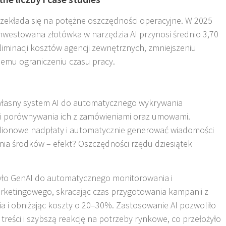
zekłada się na potężne oszczędności operacyjne. W 2025
inwestowana złotówka w narzędzia AI przynosi średnio 3,70
eliminacji kosztów agencji zewnętrznych, zmniejszeniu
emu ograniczeniu czasu pracy
.
własny system AI do automatycznego wykrywania
 i porównywania ich z zamówieniami oraz umowami.
ilionowe nadpłaty i automatycznie generować wiadomości
ia środków – efekt? Oszczędności rzędu dziesiątek
ło GenAI do automatycznego monitorowania i
ketingowego, skracając czas przygotowania kampanii z
a i obniżając koszty o 20–30%. Zastosowanie AI pozwoliło
 treści i szybszą reakcję na potrzeby rynkowe, co przełożyło