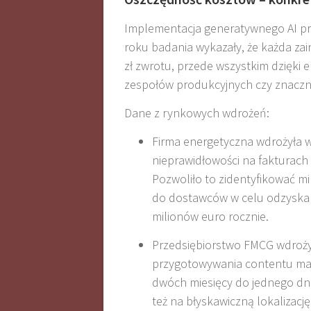
Implementacja generatywnego AI pr
roku badania wykazały, że każda za
zł zwrotu, przede wszystkim dzięki 
zespołów produkcyjnych czy znaczn
Dane z rynkowych wdrożeń:
Firma energetyczna wdrożyła 
nieprawidłowości na fakturach
Pozwoliło to zidentyfikować m
do dostawców w celu odzyskan
milionów euro rocznie
.
Przedsiębiorstwo FMCG wdroży
przygotowywania contentu mar
dwóch miesięcy do jednego dni
też na błyskawiczną lokalizację