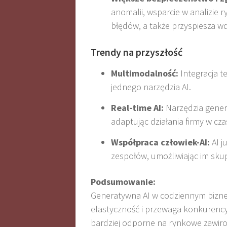
anomalii, wsparcie w analizie 
błędów, a także przyspiesza 
Trendy na przyszłość
Multimodalność:
Integracja t
jednego narzędzia AI.
Real-time AI:
Narzędzia genera
adaptując działania firmy w cza
Współpraca człowiek-AI:
AI j
zespołów, umożliwiając im skupi
Podsumowanie:
Generatywna AI w codziennym biznes
elastyczność i przewaga konkurencyjn
bardziej odporne na rynkowe zawiro