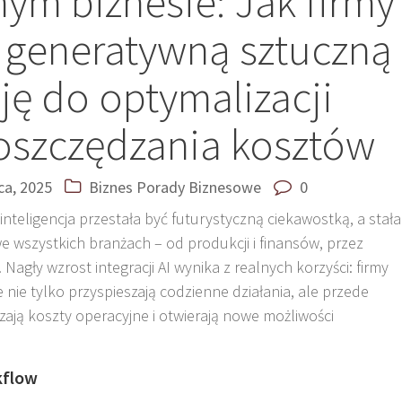
ym biznesie: Jak firmy
 generatywną sztuczną
cję do optymalizacji
oszczędzania kosztów
pca, 2025
Biznes
Porady Biznesowe
0
teligencja przestała być futurystyczną ciekawostką, a stała
 wszystkich branżach – od produkcji i finansów, przez
 Nagły wzrost integracji AI wynika z realnych korzyści: firmy
nie tylko przyspieszają codzienne działania, ale przede
zają koszty operacyjne i otwierają nowe możliwości
kflow