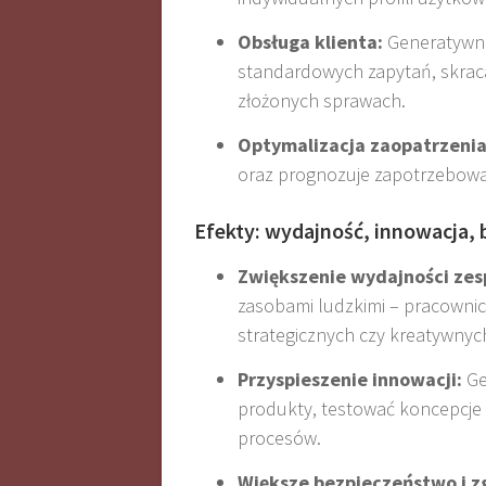
Obsługa klienta:
Generatywna 
standardowych zapytań, skraca
złożonych sprawach
.
Optymalizacja zaopatrzenia 
oraz prognozuje zapotrzebowan
Efekty: wydajność, innowacja,
Zwiększenie wydajności zes
zasobami ludzkimi – pracowni
strategicznych czy kreatywnyc
Przyspieszenie innowacji:
Ge
produkty, testować koncepcje 
procesów
.
Większe bezpieczeństwo i z