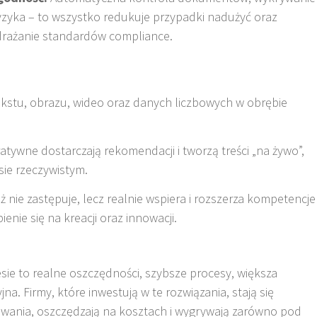
ryzyka – to wszystko redukuje przypadki nadużyć oraz
wdrażanie standardów compliance
.
ekstu, obrazu, wideo oraz danych liczbowych w obrębie
tywne dostarczają rekomendacji i tworzą treści „na żywo”,
sie rzeczywistym.
uż nie zastępuje, lecz realnie wspiera i rozszerza kompetencje
enie się na kreacji oraz innowacji
.
ie to realne oszczędności, szybsze procesy, większa
a. Firmy, które inwestują w te rozwiązania, stają się
wania, oszczędzają na kosztach i wygrywają zarówno pod