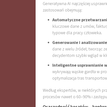
Generatywna AI najczęściej usprawn
zastosowań obejmują:
Automatyczne przetwarzani
kluczowe dane z umów, faktur, 
typowe dla pracy człowieka.
Generowanie i analizowanie
dane z wielu źródeł, tworząc z
decydentom szybki wgląd w kl
Inteligentne usprawnianie 
wykrywają wąskie gardła w proc
optymalizacja tras transporto
Według ekspertów, w niektórych prz
procesów nawet o 60–90% i zastępu
Oszczędność kosztów – konkretn