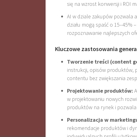
się na wzrost konwersji i ROI
AI w dziale zakupów pozwala 
działu mogą spaść o 15–45% – 
rozpoznawanie najlepszych of
Kluczowe zastosowania genera
Tworzenie treści (content g
instrukcji, opisów produktów, 
contentu bez zwiększania zes
Projektowanie produktów:
A
w projektowaniu nowych rozwi
produktów na rynek i pozwala 
Personalizacja w marketing
rekomendacje produktów i dy
indywidualnych profili użytko