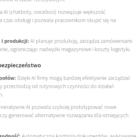
AI (chatboty, voiceboci) rozwiązuje większość
 czas obsługi i pozwala pracownikom skupić się na
i produkcji:
AI planuje produkcję, zarządza zamówieniami
ie, ograniczając nadwyżki magazynowe i koszty logistyki
.
 bezpieczeństwo
połów:
Dzięki AI firmy mogą bardziej efektywnie zarządzać
cy przechodzą od rutynowych czynności do działań
h
.
neratywne AI pozwala szybciej prototypować nowe
czy generować alternatywne rozwiązania dla istniejących
godność:
Automatyczna kontrola dokumentów, wykrywanie