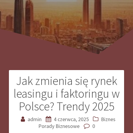
Jak zmienia się rynek
Nawigacja
leasingu i faktoringu w
wpisu
Polsce? Trendy 2025
admin
4 czerwca, 2025
Biznes
Porady Biznesowe
0