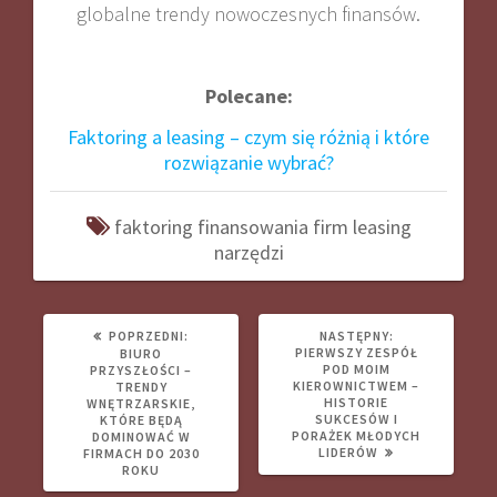
globalne trendy nowoczesnych finansów
.
Polecane:
Faktoring a leasing – czym się różnią i które
rozwiązanie wybrać?
faktoring
finansowania
firm
leasing
narzędzi
POPRZEDNI
NASTĘPNY
POPRZEDNI:
NASTĘPNY:
WPIS:
WPIS:
PIERWSZY ZESPÓŁ
BIURO
POD MOIM
PRZYSZŁOŚCI –
KIEROWNICTWEM –
TRENDY
HISTORIE
WNĘTRZARSKIE,
SUKCESÓW I
KTÓRE BĘDĄ
PORAŻEK MŁODYCH
DOMINOWAĆ W
LIDERÓW
FIRMACH DO 2030
ROKU