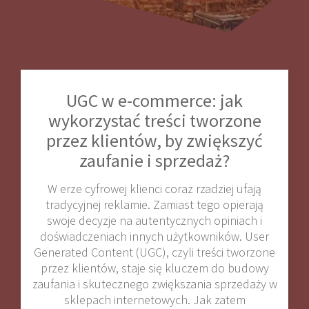
UGC w e-commerce: jak
wykorzystać treści tworzone
przez klientów, by zwiększyć
zaufanie i sprzedaż?
W erze cyfrowej klienci coraz rzadziej ufają
tradycyjnej reklamie. Zamiast tego opierają
swoje decyzje na autentycznych opiniach i
doświadczeniach innych użytkowników. User
Generated Content (UGC), czyli treści tworzone
przez klientów, staje się kluczem do budowy
zaufania i skutecznego zwiększania sprzedaży w
sklepach internetowych. Jak zatem