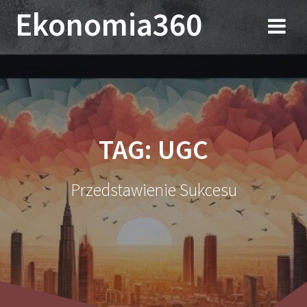
Przejdź
Ekonomia360
do
treści
TAG:
UGC
Przedstawienie Sukcesu