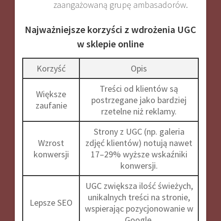
zaangażowaną grupę ambasadorów
.
Najważniejsze korzyści z wdrożenia UGC
w sklepie online
Korzyść
Opis
Treści od klientów są
Większe
postrzegane jako bardziej
zaufanie
rzetelne niż reklamy
.
Strony z UGC (np. galeria
Wzrost
zdjęć klientów) notują nawet
konwersji
17–29% wyższe wskaźniki
konwersji
.
UGC zwiększa ilość świeżych,
unikalnych treści na stronie,
Lepsze SEO
wspierając pozycjonowanie w
Google
.