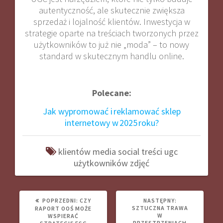
autentyczność, ale skutecznie zwiększa
sprzedaż i lojalność klientów. Inwestycja w
strategie oparte na treściach tworzonych przez
użytkowników to już nie „moda” – to nowy
standard w skutecznym handlu online
.
Polecane:
Jak wypromować i reklamować sklep
internetowy w 2025 roku?
klientów
media
social
treści
ugc
użytkowników
zdjęć
POPRZEDNI
NASTĘPNY
POPRZEDNI:
CZY
NASTĘPNY:
WPIS:
WPIS:
SZTUCZNA TRAWA
RAPORT OOŚ MOŻE
W
WSPIERAĆ
PRZESTRZENIACH