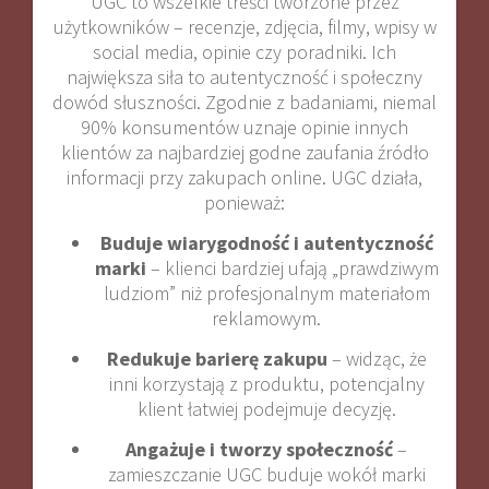
UGC to wszelkie treści tworzone przez
użytkowników – recenzje, zdjęcia, filmy, wpisy w
social media, opinie czy poradniki. Ich
największa siła to autentyczność i społeczny
dowód słuszności. Zgodnie z badaniami, niemal
90% konsumentów uznaje opinie innych
klientów za najbardziej godne zaufania źródło
informacji przy zakupach online
.
UGC działa,
ponieważ:
Buduje wiarygodność i autentyczność
marki
– klienci bardziej ufają „prawdziwym
ludziom” niż profesjonalnym materiałom
reklamowym
.
Redukuje barierę zakupu
– widząc, że
inni korzystają z produktu, potencjalny
klient łatwiej podejmuje decyzję.
Angażuje i tworzy społeczność
–
zamieszczanie UGC buduje wokół marki