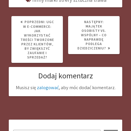
POPRZEDNI
NASTĘPNY
POPRZEDNI:
UGC
NASTĘPNY:
WPIS:
WPIS:
MAJĄTEK
W E-COMMERCE:
OSOBISTY VS.
JAK
WSPÓLNY – CO
WYKORZYSTAĆ
NAPRAWDĘ
TREŚCI TWORZONE
PODLEGA
PRZEZ KLIENTÓW,
DZIEDZICZENIU?
BY ZWIĘKSZYĆ
ZAUFANIE I
SPRZEDAŻ?
Dodaj komentarz
Musisz się
zalogować
, aby móc dodać komentarz.