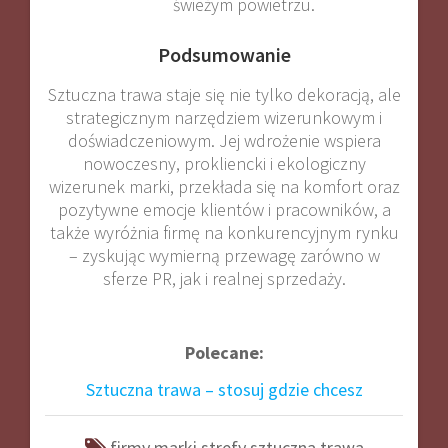
świeżym powietrzu.
Podsumowanie
Sztuczna trawa staje się nie tylko dekoracją, ale
strategicznym narzędziem wizerunkowym i
doświadczeniowym. Jej wdrożenie wspiera
nowoczesny, prokliencki i ekologiczny
wizerunek marki, przekłada się na komfort oraz
pozytywne emocje klientów i pracowników, a
także wyróżnia firmę na konkurencyjnym rynku
– zyskując wymierną przewagę zarówno w
sferze PR, jak i realnej sprzedaży
.
Polecane:
Sztuczna trawa – stosuj gdzie chcesz
firmy
marki
strefy
sztuczna
trawa