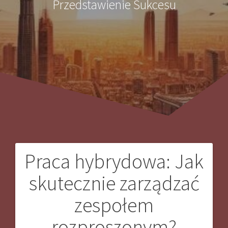
Przedstawienie Sukcesu
Praca hybrydowa: Jak
Nawigacja
skutecznie zarządzać
wpisu
zespołem
rozproszonym?