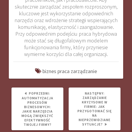
skutecznie zarządzać zespołem rozproszonym,
kluczowe jest wykorzystanie odpowiednich
narzędzi oraz wdrożenie strategii wspierających
komunikację, elastyczność i zaangażowanie.
Przy odpowiednim podejściu praca hybrydowa
może stać się długofalowym modelem
funkcjonowania firmy, który przyniesie
wymierne korzyści dla całej organizacji.
biznes
praca
zarządzanie
POPRZEDNI
NASTĘPNY
POPRZEDNI:
NASTĘPNY:
WPIS:
WPIS:
ZARZĄDZANIE
AUTOMATYZACJA
KRYZYSOWE W
PROCESÓW
FIRMIE: JAK
BIZNESOWYCH:
PRZYGOTOWAĆ SIĘ
JAKIE NARZĘDZIA
NA
MOGĄ ZWIĘKSZYĆ
NIEPRZEWIDZIANE
EFEKTYWNOŚĆ
SYTUACJE?
TWOJEJ FIRMY?