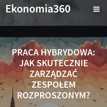
Przejdź
Ekonomia360
do
treści
PRACA HYBRYDOWA:
JAK SKUTECZNIE
ZARZĄDZAĆ
ZESPOŁEM
ROZPROSZONYM?